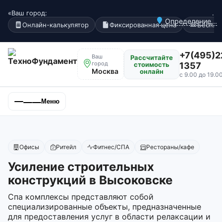
«Ваш город:
.
Определение...
Онлайн-калькулятор
Фиксированная цена
Беспла
+7(495)2
Ваш
Рассчитайте
город
стоимость
1357
Москва
онлайн
с 9.00 до 19.0
Меню
Офисы
Ритейл
Фитнес/СПА
Рестораны/кафе
Усиление строительных
конструкций в Высоковске
Спа комплексы представляют собой
специализированные объекты, предназначенные
для предоставления услуг в области релаксации и