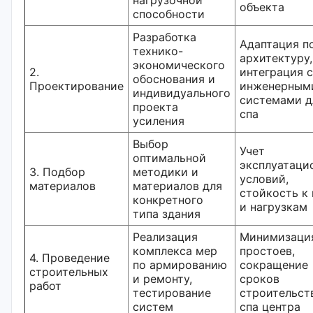
объекта
способности
Разработка
Адаптация п
технико-
архитектуру,
экономического
2.
интеграция с
обоснования и
Проектирование
инженерным
индивидуального
системами д
проекта
спа
усиления
Выбор
Учет
оптимальной
эксплуатаци
3. Подбор
методики и
условий,
материалов
материалов для
стойкость к 
конкретного
и нагрузкам
типа здания
Реализация
Минимизаци
комплекса мер
простоев,
4. Проведение
по армированию
сокращение
строительных
и ремонту,
сроков
работ
тестирование
строительст
систем
спа центра