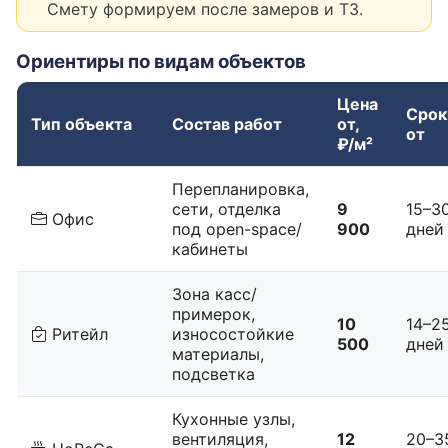
Смету формируем после замеров и ТЗ.
Ориентиры по видам объектов
Цена
Срок
Тип объекта
Состав работ
от,
от
₽/м²
Перепланировка,
сети, отделка
9
15–3
Офис
под open-space/
900
дней
кабинеты
Зона касс/
примерок,
10
14–2
Ритейл
износостойкие
500
дней
материалы,
подсветка
Кухонные узлы,
вентиляция,
12
20–3