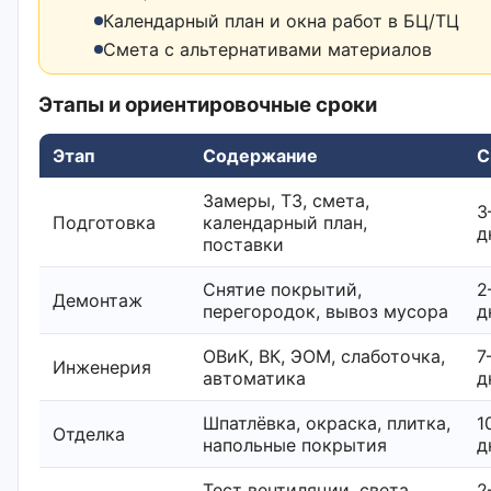
Календарный план и окна работ в БЦ/ТЦ
Смета с альтернативами материалов
Этапы и ориентировочные сроки
Этап
Содержание
С
Замеры, ТЗ, смета,
3
Подготовка
календарный план,
д
поставки
Снятие покрытий,
2
Демонтаж
перегородок, вывоз мусора
д
ОВиК, ВК, ЭОМ, слаботочка,
7
Инженерия
автоматика
д
Шпатлёвка, окраска, плитка,
1
Отделка
напольные покрытия
д
Тест вентиляции, света,
2