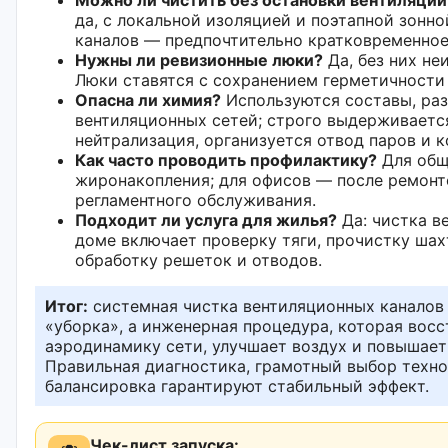
да, с локальной изоляцией и поэтапной зонн
каналов — предпочтительно кратковременное
Нужны ли ревизионные люки?
Да, без них не
Люки ставятся с сохранением герметичности 
Опасна ли химия?
Используются составы, ра
вентиляционных сетей; строго выдерживаетс
нейтрализация, организуется отвод паров и 
Как часто проводить профилактику?
Для общ
жиронакопления; для офисов — после ремонт
регламентного обслуживания.
Подходит ли услуга для жилья?
Да: чистка в
доме включает проверку тяги, прочистку шах
обработку решеток и отводов.
Итог:
системная чистка вентиляционных каналов 
«уборка», а инженерная процедура, которая вос
аэродинамику сети, улучшает воздух и повышает
Правильная диагностика, грамотный выбор техн
балансировка гарантируют стабильный эффект.
Чек-лист запуска: