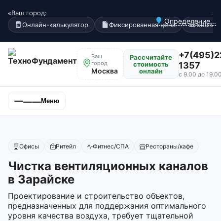
«Ваш город:
.
Определение...
Онлайн-калькулятор
Фиксированная цена
Беспла
+7(495)2
Ваш
Рассчитайте
город
стоимость
1357
Москва
онлайн
с 9.00 до 19.0
Меню
Офисы
Ритейл
Фитнес/СПА
Рестораны/кафе
Чистка вентиляционных каналов
в Зарайске
Проектирование и строительство объектов,
предназначенных для поддержания оптимального
уровня качества воздуха, требует тщательной