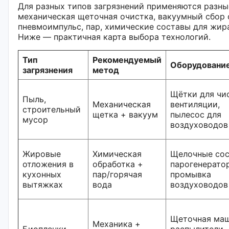
Для разных типов загрязнений применяются разны
механическая щеточная очистка, вакуумный сбор 
пневмоимпульс, пар, химические составы для жир
Ниже — практичная карта выбора технологий.
Тип
Рекомендуемый
Оборудовани
загрязнения
метод
Щётки для чи
Пыль,
Механическая
вентиляции,
строительный
щетка + вакуум
пылесос для
мусор
воздуховодов
Жировые
Химическая
Щелочные сос
отложения в
обработка +
парогенератор
кухонных
пар/горячая
промывка
вытяжках
вода
воздуховодов
Щеточная маш
Механика +
Биопленки,
распылители,