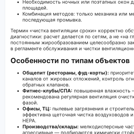
Необходимость ночных или поэтапных окон д
площадей.
Комбинация методов: только механика или м
последующая промывка.
Термин «чистка вентиляции сроки» корректно обс
диагностики: расчет делается по сетям, а не «на гл
постоянным жирообразованием целесообразно за
в регламенте обслуживания и чистки вентиляцион
Особенности по типам объектов
Общепит (рестораны, фуд-корты):
приорите
каналов от жировых отложений, контроль огн
обратных клапанов.
Фитнес-клубы/СПА:
повышенная влажность —
рекомендована регулярная вентиляция очистк
фазой.
Офисы, ТЦ:
пылевые загрязнения и строител
эффективна щеточная чистка воздуховодов и
HEPA.
Производства/склады:
мелкодисперсные част
агрессивные — подбираются химически стой