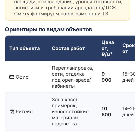
площади, класса здания, уровня готовности,
логистики и требований арендатора/ТСЖ.
Смету формируем после замеров и ТЗ.
Ориентиры по видам объектов
Цена
Срок
Тип объекта
Состав работ
от,
от
₽/м²
Перепланировка,
сети, отделка
9
15–3
Офис
под open-space/
900
дней
кабинеты
Зона касс/
примерок,
10
14–2
Ритейл
износостойкие
500
дней
материалы,
подсветка