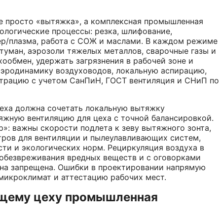
е просто «вытяжка», а комплексная промышленная
ологические процессы: резка, шлифование,
зер/плазма, работа с СОЖ и маслами. В каждом режиме
туман, аэрозоли тяжелых металлов, сварочные газы и
ообмен, удержать загрязнения в рабочей зоне и
аэродинамику воздуховодов, локальную аспирацию,
трацию с учетом СанПиН, ГОСТ вентиляция и СНиП по
цеха должна сочетать локальную вытяжку
тяжную вентиляцию для цеха с точной балансировкой.
»: важны скорости подлета к зеву вытяжного зонта,
тров для вентиляции и пылеулавливающих систем,
сти и экологических норм. Рециркуляция воздуха в
 обезвреживания вредных веществ и с оговорками
она запрещена. Ошибки в проектировании напрямую
микроклимат и аттестацию рабочих мест.
щему цеху промышленная