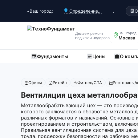
«Ваш город:
Определение...
.
О
Ваш город
Делаем ремонт
Москва
под ключ недорого
Фундаменты
Цены
О комп
Офисы
Ритейл
Фитнес/СПА
Рестораны/
Вентиляция цеха металлообра
Металлообрабатывающий цех — это производс
которого заключается в обработке металлов д
различных форматов и назначений. Основные и
проектированием и строительством, включают
Правильная вентиляционная система для цеха
труда, поддержку безопасности на рабочих ме