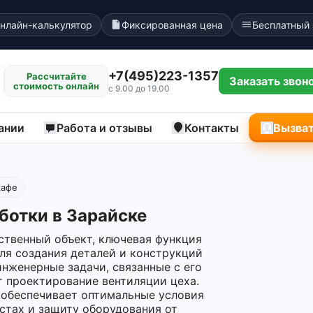
нлайн-калькулятор
Фиксированная цена
Бесплатный
+7(495)223-1357
Рассчитайте
Заказать звон
стоимость онлайн
с 9.00 до 19.00
ании
Работа и отзывы
Контакты
Вызват
кафе
ботки в Зарайске
твенный объект, ключевая функция
ля создания деталей и конструкций
нженерные задачи, связанные с его
 проектирование вентиляции цеха.
 обеспечивает оптимальные условия
стах и защиту оборудования от