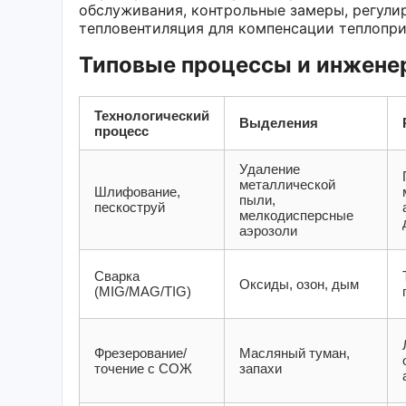
обслуживания, контрольные замеры, регули
тепловентиляция для компенсации теплопри
Типовые процессы и инжене
Технологический
Выделения
процесс
Удаление
металлической
Шлифование,
пыли,
пескоструй
мелкодисперсные
аэрозоли
Сварка
Оксиды, озон, дым
(MIG/MAG/TIG)
Фрезерование/
Масляный туман,
точение с СОЖ
запахи