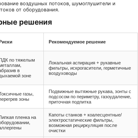
рование воздушных потоков, шумоглушители и
токов от оборудования.
рные решения
Риски
Рекомендуемое решение
ПДК по тяжелым
Локальная аспирация + рукавные
металлам,
фильтры, искрогасители, герметичные
абразив в
воздуховоды
дыхаемой зоне
Подвижные вытяжные рукава, зонты с
Токсичные газы,
подсосом по периметру, газоудаление,
перегрев зоны
приточная подпитка
Капоты станков + коалесцентные/
Липкая пленка на
электростатические фильтры,
оборудовании,
возможная рециркуляция после
аллергены
очистки