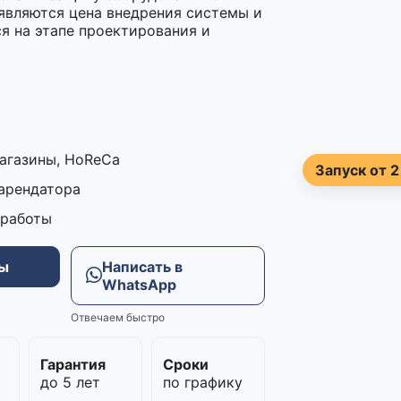
 являются цена внедрения системы и
я на этапе проектирования и
магазины, HoReCa
Запуск от 2
 арендатора
 работы
ны
Написать в
WhatsApp
Отвечаем быстро
м
Гарантия
Сроки
до 5 лет
по графику