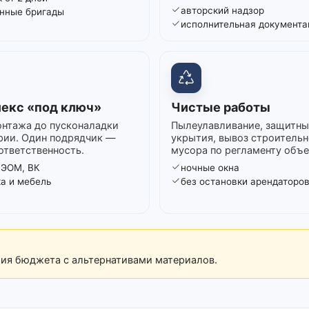
авторский надзор
нные бригады
исполнительная документа
екс «под ключ»
Чистые работы
нтажа до пусконаладки
Пылеулавливание, защитны
рии. Один подрядчик —
укрытия, вывоз строительн
ответственность.
мусора по регламенту объе
 ЭОМ, ВК
ночные окна
ка и мебель
без остановки арендаторо
рия бюджета с альтернативами материалов.