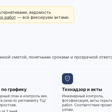
ьтернативами, ведомость
ых работ
— всё фиксируем актами.
нной сметой, понятными сроками и прозрачной ответ
 по графику
Технадзор и акты
рный план и контроль вех.
Инженерный контроль,
в окна по регламенту ТЦ/
фотофиксация, акты скрыт
простоев.
работ. Соответствие проек
узлам.
 от 2 дней