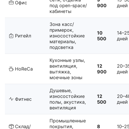
Офис
под open-space/
900
дней
кабинеты
Зона касс/
примерок,
10
14–2
Ритейл
износостойкие
500
дней
материалы,
подсветка
Кухонные узлы,
вентиляция,
12
20–3
HoReCa
вытяжка,
900
дней
моечные зоны
Душевые,
износостойкие
12
20–4
Фитнес
полы, акустика,
500
дней
вентиляция
Промышленные
Склад/
покрытия,
8
10–2