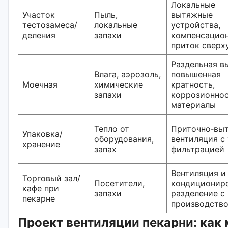
Локальные
Участок
Пыль,
вытяжные
тестозамеса/
локальные
устройства,
деления
запахи
компенсацио
приток сверх
Раздельная в
Влага, аэрозоль,
повышенная
Моечная
химические
кратность,
запахи
коррозионно
материалы
Тепло от
Приточно‑вы
Упаковка/
оборудования,
вентиляция с
хранение
запах
фильтрацией
Вентиляция и
Торговый зал/
Посетители,
кондициониро
кафе при
запахи
разделение с
пекарне
производств
Проект вентиляции пекарни: как