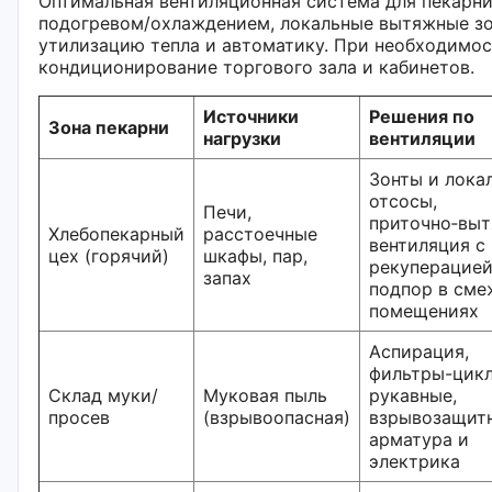
Оптимальная вентиляционная система для пекарни
подогревом/охлаждением, локальные вытяжные зо
утилизацию тепла и автоматику. При необходимос
кондиционирование торгового зала и кабинетов.
Источники
Решения по
Зона пекарни
нагрузки
вентиляции
Зонты и лока
отсосы,
Печи,
приточно‑вы
Хлебопекарный
расстоечные
вентиляция с
цех (горячий)
шкафы, пар,
рекуперацией
запах
подпор в см
помещениях
Аспирация,
фильтры-цик
Склад муки/
Муковая пыль
рукавные,
просев
(взрывоопасная)
взрывозащит
арматура и
электрика