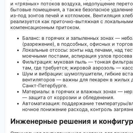
и «грязных» потоков воздуха, недопущение перето
бытовые помещения, а также безопасное удалени
из-под зонтов печей и котломоек. Вентиляция хле
реализуется как приточно-вытяжная с локальным
компенсационным притоком.
Баланс: в горячих и запыленных зонах — неб
(разрежение), в подсобных, офисных и торго
Локальные отсосы: зонты над печами, над те
моечными постами, аспирация узлов просева 
Фильтрация: муковая пыль — тонкая фильтра
там, где требуется; жировой аэрозоль — кас
Шум и вибрации: шумоглушители, гибкие вст
вентиляторов — важны для пекарен в жилых 
Санкт‑Петербурге.
Материалы: в горячих и влажных зонах — нер
— защита от коррозии и обледенения.
Автоматизация: поддержание температуры/в
ночное понижение расхода, контроль загрязн
Инженерные решения и конфигур