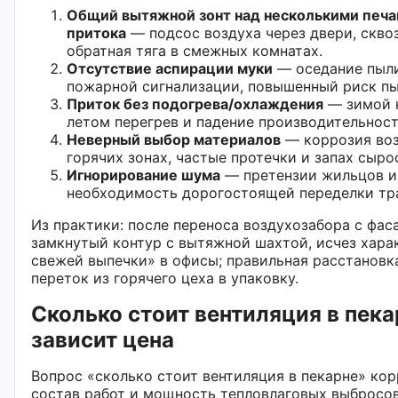
Общий вытяжной зонт над несколькими печа
притока
— подсос воздуха через двери, сквоз
обратная тяга в смежных комнатах.
Отсутствие аспирации муки
— оседание пыли
пожарной сигнализации, повышенный риск пы
Приток без подогрева/охлаждения
— зимой к
летом перегрев и падение производительност
Неверный выбор материалов
— коррозия воз
горячих зонах, частые протечки и запах сыро
Игнорирование шума
— претензии жильцов и
необходимость дорогостоящей переделки тр
Из практики: после переноса воздухозабора с фас
замкнутый контур с вытяжной шахтой, исчез хара
свежей выпечки» в офисы; правильная расстановк
переток из горячего цеха в упаковку.
Сколько стоит вентиляция в пекар
зависит цена
Вопрос «сколько стоит вентиляция в пекарне» ко
состав работ и мощность тепловлаговых выбросо