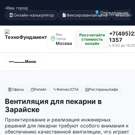
«Ваш город:
.
Определение...
Онлайн-калькулятор
Фиксированная цена
Беспла
+7(495)2
Ваш
Рассчитайте
город
стоимость
1357
Москва
онлайн
с 9.00 до 19.0
Меню
Офисы
Ритейл
Фитнес/СПА
Рестораны/кафе
Вентиляция для пекарни в
Зарайске
Проектирование и реализация инженерных
решений для пекарни требуют особого внимания к
обеспечению качественной вентиляции, что играет