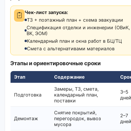
Чек-лист запуска:
ТЗ + поэтажный план + схема эвакуации
Спецификация отделки и инженерии (ОВиК,
ВК, ЭОМ)
Календарный план и окна работ в БЦ/ТЦ
Смета с альтернативами материалов
Этапы и ориентировочные сроки
Этап
Содержание
Сро
Замеры, ТЗ, смета,
3–5
Подготовка
календарный план,
дне
поставки
Снятие покрытий,
2–7
Демонтаж
перегородок, вывоз
дне
мусора