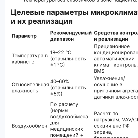
Целевые параметры микроклима
и их реализация
Рекомендуемый
Средства контро
Параметр
диапазон
и реализации
Прецизионное
18–22 °C
кондиционирован
Температура в
(стабильность
автоматический
кабинете
±1 °C)
климат-контроль,
BMS
Увлажнение/
40–60%
Относительная
осушение в
(стабильность
влажность
приточном агрега
±5%)
датчики влажнос
По расчету
(нормы
Расчет по
воздухообмена
нагрузкам, VAV/C
для
Воздухообмен
секция вне РФ-
медицинских
экрана,
помещений +
балансировка