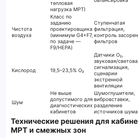
тепловая
нагрузка МРТ)
Класс по
заданию
Ступенчатая
Чистота
проектировщика
фильтрация,
воздуха
(минимум G4+F7,
контроль засоре
по задаче —
фильтров
F9/HEPA)
Датчики O₂,
звуковая/светова
сигнализация,
Кислород
19,5–23,5% O₂
сценарии
экстренной
вентиляции
Не выше
Шумоглушители,
допустимого для
вибровставки,
Шум
диагностических
разделение
кабинетов
источников шума
Технические решения для кабине
МРТ и смежных зон