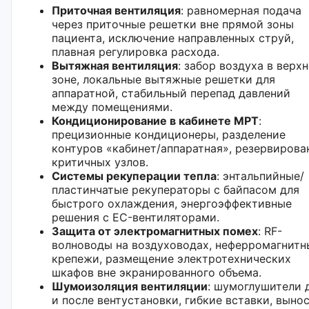
Приточная вентиляция
: равномерная подача
через приточные решетки вне прямой зоны
пациента, исключение направленных струй,
плавная регулировка расхода.
Вытяжная вентиляция
: забор воздуха в верх
зоне, локальные вытяжные решетки для
аппаратной, стабильный перепад давлений
между помещениями.
Кондиционирование в кабинете МРТ
:
прецизионные кондиционеры, разделение
контуров «кабинет/аппаратная», резервирова
критичных узлов.
Системы рекуперации тепла
: энтальпийные/
пластинчатые рекуператоры с байпасом для
быстрого охлаждения, энергоэффективные
решения с EC-вентиляторами.
Защита от электромагнитных помех
: RF-
волноводы на воздуховодах, неферромагнитн
крепежи, размещение электротехнических
шкафов вне экранированного объема.
Шумоизоляция вентиляции
: шумоглушители 
и после вентустановки, гибкие вставки, выно