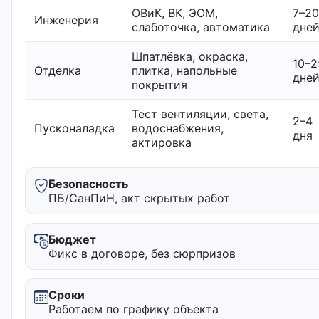
ОВиК, ВК, ЭОМ,
7–20
Инженерия
слаботочка, автоматика
дне
Шпатлёвка, окраска,
10–2
Отделка
плитка, напольные
дне
покрытия
Тест вентиляции, света,
2–4
Пусконаладка
водоснабжения,
дня
актировка
Безопасность
ПБ/СанПиН, акт скрытых работ
Бюджет
Фикс в договоре, без сюрпризов
Сроки
Работаем по графику объекта