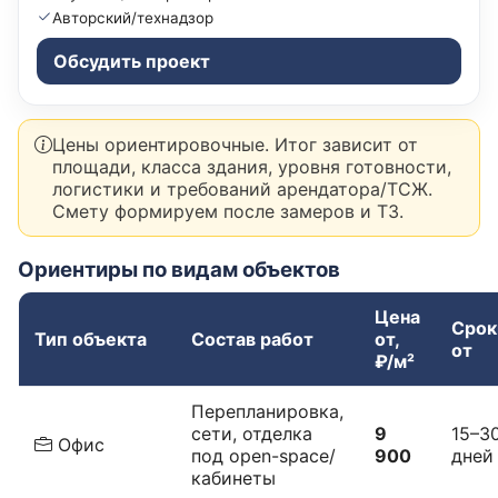
Авторский/технадзор
Обсудить проект
Цены ориентировочные. Итог зависит от
площади, класса здания, уровня готовности,
логистики и требований арендатора/ТСЖ.
Смету формируем после замеров и ТЗ.
Ориентиры по видам объектов
Цена
Срок
Тип объекта
Состав работ
от,
от
₽/м²
Перепланировка,
сети, отделка
9
15–3
Офис
под open-space/
900
дней
кабинеты