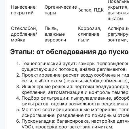
Локальн
Нанесение
Органические
укрытия,
Запах, ПДК
покрытий
пары
вытяжны
шкафы
Стеклобой,
Пыль,
Коррозия,
Аспираци
дробление/
влажные
слипание
регулир
мойка
аэрозоли
пыли
зонтами,
Этапы: от обследования до пуск
Технологический аудит: замеры тепловыделе
существующих потоков, анализ регламентов.
Проектирование: расчет воздухообмена и ги
сети, выбор схем (локальные/общеобменные),
Инженерные решения: чертежи воздуховодов,
крепления, автоматизация и контроль темпер
Подбор фильтрации: пылеулавливание, абсорб
фильтратов, оценка возможности рециклинга 
Монтаж: сертифицированные материалы, тепл
искрогашение, разделение по пожарным отсе
Пусконаладка: балансировка, настройка датчи
VOC), проверка соответствия лимитам.