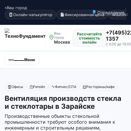
«Ваш город:
.
Определение...
Онлайн-калькулятор
Фиксированная цена
Беспла
+7(495)2
Ваш
Рассчитайте
город
стоимость
1357
Москва
онлайн
с 9.00 до 19.0
Меню
Офисы
Ритейл
Фитнес/СПА
Рестораны/кафе
Вентиляция производств стекла
и стеклотары в Зарайске
Производственные объекты стекольной
промышленности требуют особого внимания к
инженерным и строительным решениям,