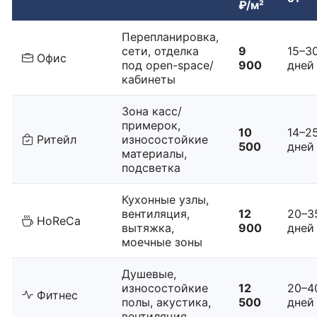
₽/м²
Перепланировка,
сети, отделка
9
15–3
Офис
под open-space/
900
дней
кабинеты
Зона касс/
примерок,
10
14–2
Ритейл
износостойкие
500
дней
материалы,
подсветка
Кухонные узлы,
вентиляция,
12
20–3
HoReCa
вытяжка,
900
дней
моечные зоны
Душевые,
износостойкие
12
20–4
Фитнес
полы, акустика,
500
дней
вентиляция