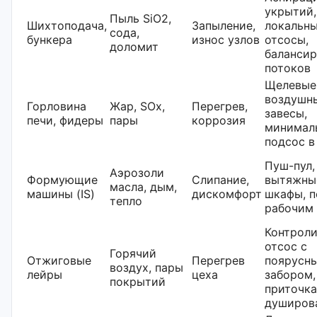
укрытий,
Пыль SiO2,
Шихтоподача,
Запыление,
локальн
сода,
бункера
износ узлов
отсосы,
доломит
балансир
потоков
Щелевые 
воздушн
Горловина
Жар, SOx,
Перегрев,
завесы,
печи, фидеры
пары
коррозия
минимал
подсос в
Пуш-пул,
Аэрозоли
Формующие
Слипание,
вытяжны
масла, дым,
машины (IS)
дискомфорт
шкафы, п
тепло
рабочим
Контрол
отсос с
Горячий
Отжиговые
Перегрев
поярусн
воздух, пары
лейры
цеха
забором,
покрытий
приточка
душиров