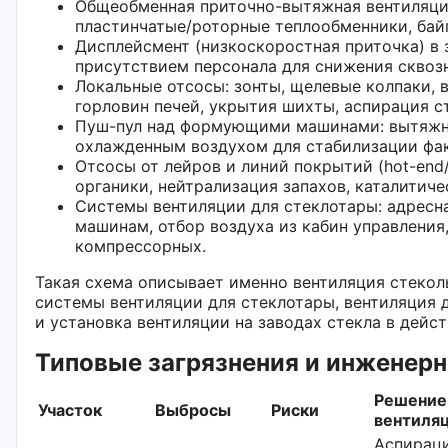
Общеобменная приточно-вытяжная вентиляци
пластинчатые/роторные теплообменники, байп
Дисплейсмент (низкоскоростная приточка) в 
присутствием персонала для снижения сквоз
Локальные отсосы: зонты, щелевые колпаки,
горловин печей, укрытия шихты, аспирация с
Пуш-пул над формующими машинами: вытяжн
охлажденным воздухом для стабилизации фак
Отсосы от лейров и линий покрытий (hot-end/
органики, нейтрализация запахов, каталитиче
Системы вентиляции для стеклотары: адресна
машинам, отбор воздуха из кабин управления,
компрессорных.
Такая схема описывает именно вентиляция стекол
системы вентиляции для стеклотары, вентиляция 
и установка вентиляции на заводах стекла в дейс
Типовые загрязнения и инженер
Решение
Участок
Выбросы
Риски
вентиля
Аспирац