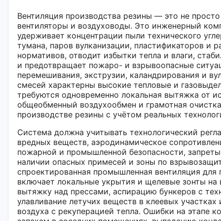
Вентиляция производства резины — это не прост
вентиляторы и воздуховоды. Это инженерный ком
удерживает концентрации пыли технического угле
тумана, паров вулканизации, пластификаторов и 
нормативов, отводит избытки тепла и влаги, ста
и предотвращает пожаро- и взрывоопасные ситуа
перемешивания, экструзии, каландрирования и ву
смесей характерны высокие тепловые и газовыдел
требуются одновременно локальная вытяжка от и
общеобменный воздухообмен и грамотная очистка
производстве резины с учётом реальных техноло
Система должна учитывать технологический регл
вредных веществ, аэродинамическое сопротивлени
пожарной и промышленной безопасности, запреты
наличии опасных примесей и зоны по взрывозащи
спроектированная промышленная вентиляция для 
включает локальные укрытия и щелевые зонты на 
вытяжку над прессами, аспирацию бункеров с тех
улавливание летучих веществ в клеевых участках 
воздуха с рекуперацией тепла. Ошибки на этапе к
запахам в соседних помещениях, выпадению конде