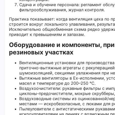
Сдача и обучение персонала: регламент обсл
фильтрообслуживания, журнал контроля.
Практика показывает: когда вентиляция цеха по п
строится вокруг локального улавливания, результа
Исключительно общеобменная схема редко удерж
приводит к превышениям и запахам.
Оборудование и компоненты, пр
резиновых участках
Вентиляционные установки для производства
приточно-вытяжные агрегаты с рекуперацией,
шумоизоляцией, секциями увлажнения при н
Вытяжные вентиляторы в Ex-исполнении, уст
масел и температуре до 200–250 °C.
Воздухоочистители: рукавные фильтры с имп
циклоны-предочистители, мокрые скрубберы,
Воздуховодные системы из оцинкованной/не
местами — искробезопасные, с люками для р
Пылеуловители с антистатическими рукавами
искроуловителями на линиях с возможным пе