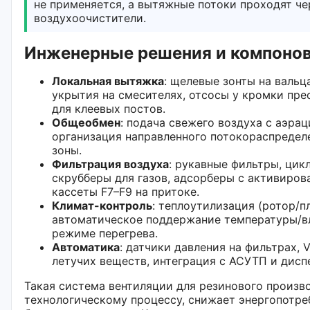
не применяется, а вытяжные потоки проходят ч
воздухоочистители.
Инженерные решения и компонов
Локальная вытяжка
: щелевые зонты на вальц
укрытия на смесителях, отсосы у кромки пре
для клеевых постов.
Общеобмен
: подача свежего воздуха с аэра
организация направленного потокораспределе
зоны.
Фильтрация воздуха
: рукавные фильтры, цик
скрубберы для газов, адсорберы с активиров
кассеты F7–F9 на притоке.
Климат-контроль
: теплоутилизация (ротор/п
автоматическое поддержание температуры/вл
режиме перегрева.
Автоматика
: датчики давления на фильтрах, 
летучих веществ, интеграция с АСУТП и дисп
Такая система вентиляции для резинового произв
технологическому процессу, снижает энергопотре