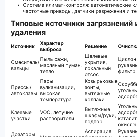
Система климат-контроля: автоматические кл
частотные приводы, датчики разрежения и т
Типовые источники загрязнений 
удаления
Характер
Источник
Решение
Очистк
выброса
Щелевые
Пыль сажи,
Циклон
Смеситель/
укрытия,
масляный туман,
рукавн
вальцы
локальный
тепло
фильтр 
отсос
Пары
Козырьковые
Скрубб
Прессы/
вулканизации,
зонты,
угольн
автоклавы
высокая
вытяжные
адсорб
температура
колпаки
Угольн
Вытяжные
Клеевые
VOC, летучие
адсорб
шкафы/руки,
участки
растворители
катали
подпор
окисле
Аспирация
Рукавн
Дозаторы