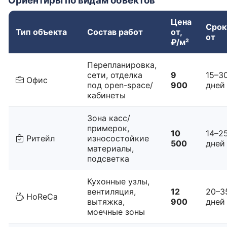
Ориентиры по видам объектов
Цена
Срок
Тип объекта
Состав работ
от,
от
₽/м²
Перепланировка,
сети, отделка
9
15–3
Офис
под open-space/
900
дней
кабинеты
Зона касс/
примерок,
10
14–2
Ритейл
износостойкие
500
дней
материалы,
подсветка
Кухонные узлы,
вентиляция,
12
20–3
HoReCa
вытяжка,
900
дней
моечные зоны