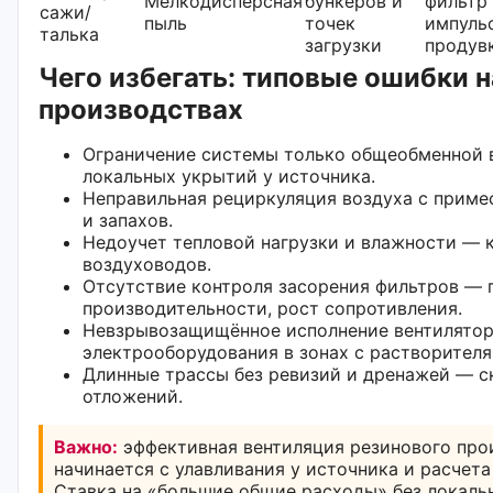
Мелкодисперсная
бункеров и
фильтр
сажи/
пыль
точек
импуль
талька
загрузки
продув
Чего избегать: типовые ошибки 
производствах
Ограничение системы только общеобменной 
локальных укрытий у источника.
Неправильная рециркуляция воздуха с приме
и запахов.
Недоучет тепловой нагрузки и влажности — 
воздуховодов.
Отсутствие контроля засорения фильтров — 
производительности, рост сопротивления.
Невзрывозащищённое исполнение вентилятор
электрооборудования в зонах с растворителя
Длинные трассы без ревизий и дренажей — с
отложений.
Важно:
эффективная вентиляция резинового про
начинается с улавливания у источника и расчета
Ставка на «большие общие расходы» без локал