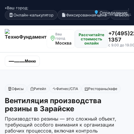
«Ваш город:
.
Определение...
Онлайн-калькулятор
Фиксированная цена
Беспла
+7(495)2
Ваш
Рассчитайте
город
стоимость
1357
Москва
онлайн
с 9.00 до 19.0
Меню
Офисы
Ритейл
Фитнес/СПА
Рестораны/кафе
Вентиляция производства
резины в Зарайске
Производство резины — это сложный объект,
требующий особого внимания к организации
рабочих процессов, включая контроль