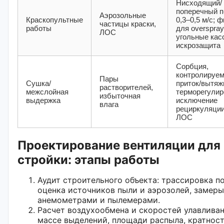
Нисходящий/
поперечный п
Аэрозольные
Краскопультные
0,3–0,5 м/с; 
частицы краски,
работы
для overspray
ЛОС
угольные кас
искрозащита
Сорбция,
контролируе
Пары
Сушка/
приток/вытяж
растворителей,
межслойная
терморегулир
избыточная
выдержка
исключение
влага
рециркуляции
ЛОС
Проектирование вентиляции для
стройки: этапы работы
Аудит строительного объекта: трассировка по
оценка источников пыли и аэрозолей, замеры
анемометрами и пылемерами.
Расчет воздухообмена и скоростей улавливан
массе выделений, площади распыла, кратност