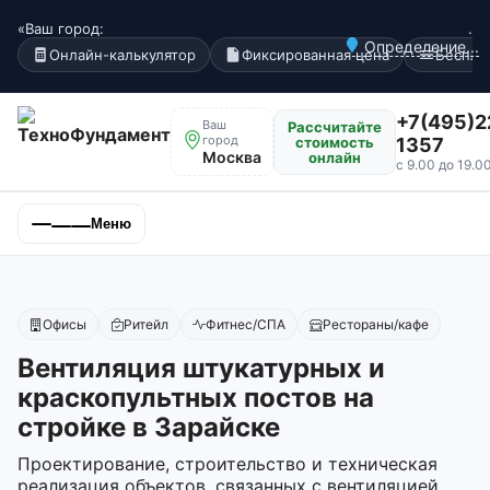
«Ваш город:
.
Определение...
Онлайн-калькулятор
Фиксированная цена
Беспла
+7(495)2
Ваш
Рассчитайте
город
стоимость
1357
Москва
онлайн
с 9.00 до 19.0
Меню
Офисы
Ритейл
Фитнес/СПА
Рестораны/кафе
Вентиляция штукатурных и
краскопультных постов на
стройке в Зарайске
Проектирование, строительство и техническая
реализация объектов, связанных с вентиляцией