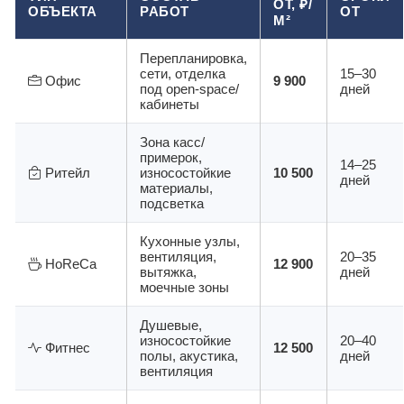
ОТ, ₽/
ОБЪЕКТА
РАБОТ
ОТ
М²
Перепланировка,
сети, отделка
15–30
Офис
9 900
под open-space/
дней
кабинеты
Зона касс/
примерок,
14–25
Ритейл
износостойкие
10 500
дней
материалы,
подсветка
Кухонные узлы,
вентиляция,
20–35
HoReCa
12 900
вытяжка,
дней
моечные зоны
Душевые,
износостойкие
20–40
Фитнес
12 500
полы, акустика,
дней
вентиляция