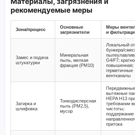
Материалы, загрязнения и
рекомендуемые меры
Основные
Меры венти
Зона/процесс
загрязнители
и фильтраци
Локальный от
бункера/смес
Минеральная
пылеулавлив
Замес и подача
пыль, мелкая
G4/F7; кратно
штукатурки
фракция (PM10)
повышенная;
герметичные
вентканалы
Передвижны
вытяжные пан
HEPA H13 пр
Тонкодисперсная
Затирка и
требовании в
пыль (PM2.5),
шлифовка
чистоты;
мусор
поддержание
направленног
притока