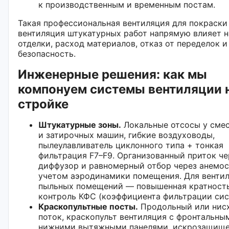
к производственным и временным постам.
Такая профессиональная вентиляция для покраски
вентиляция штукатурных работ напрямую влияет н
отделки, расход материалов, отказ от переделок и
безопасность.
Инженерные решения: как мы
компонуем системы вентиляции 
стройке
Штукатурные зоны.
Локальные отсосы у сме
и затирочных машин, гибкие воздуховоды,
пылеулавливатель циклонного типа + тонкая
фильтрация F7–F9. Организованный приток че
диффузор и равномерный отбор через анемос
учетом аэродинамики помещения. Для венти
пыльных помещений — повышенная кратност
контроль КФС (коэффициента фильтрации сис
Краскопультные посты.
Продольный или нис
поток, краскопульт вентиляция с фронтальны
нижними вытяжными панелями, искрозащищ