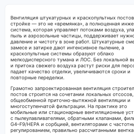
Вентиляция штукатурных и краскопультных постов
стройке — это не «времянка», а полноценная инж
система, которая управляет потоками воздуха, ул
пыль и аэрозольные частицы, поддерживает нужн
давление и чистоту в зоне работ. Штукатурные см
замесе и затирке дают интенсивное пыление, а
краскопультные системы образуют облако
мелкодисперсного тумана и ЛОС. Без локальной 
и притока свежего воздуха растут риски для перс
падает качество отделки, увеличиваются сроки и
повторные переделки.
Грамотно запроектированная вентиляция строите
постов строится на сочетании локальных отсосов,
общеобменной приточно-вытяжной вентиляции и
многоступенчатой фильтрации. На практике это
мобильные или стационарные вентиляционные уст
с пылеулавливателями, обратными клапанами, фи
G4–F9/HEPA и сорбцией, вентиляторами с частот
регулированием, правильно рассчитанными вентка