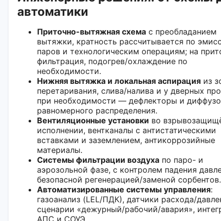
автоматики
Приточно-вытяжная схема
с преобладанием
вытяжки, кратность рассчитывается по эмис
паров и технологическим операциям; на при
фильтрация, подогрев/охлаждение по
необходимости.
Нижняя вытяжка и локальная аспирация
из з
перетаривания, слива/налива и у дверных пр
при необходимости — дефлекторы и диффузо
равномерного распределения.
Вентиляционные установки
во взрывозащищ
исполнении, вентканалы с антистатическими
вставками и заземлением, антикоррозийные
материалы.
Системы фильтрации воздуха
по паро- и
аэрозольной фазе, с контролем падения давле
безопасной регенерацией/заменой сорбентов.
Автоматизированные системы управления
:
газоанализ (LEL/ПДК), датчики расхода/давле
сценарии «дежурный/рабочий/авария», интег
АПС и СОУЭ.