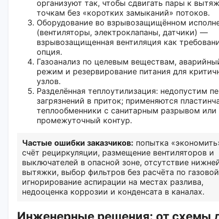
организуют так, чтобы сдвигать пары к вытя
точкам без «коротких замыканий» потоков.
Оборудование во взрывозащищённом исполн
(вентиляторы, электроклапаны, датчики) —
взрывозащищенная вентиляция как требование
опция.
Газоанализ по целевым веществам, аварийны
режим и резервирование питания для критич
узлов.
Разделённая теплоутилизация: недопустим п
загрязнений в приток; применяются пластинч
теплообменники с санитарным разрывом или
промежуточный контур.
Частые ошибки заказчиков:
попытка «экономить
счёт рециркуляции, размещение вентиляторов и
выключателей в опасной зоне, отсутствие нижне
вытяжки, выбор фильтров без расчёта по газовой
игнорирование аспирации на местах разлива,
недооценка коррозии и конденсата в каналах.
Инженерные решения: от схемы 