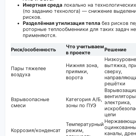
Инертная среда
локально на технологических
(по заданию технолога) — снижение выделен
рисков.
Разделённая утилизация тепла
без рисков пе
роторные теплообменники для таких задач не
применяются.
Что учитываем
Риск/особенность
Решение
в проекте
Низкоуровне
Нижняя зона,
вытяжка, пр
Пары тяжелее
приямки,
сверху,
воздуха
ворота
направляющ
решётки
Взрывозащи
вентиляторы
Взрывоопасные
Категория А/Б,
электрика,
смеси
зоны по ПУЭ
искробезопа
цепи
Нержавеющи
Температурный
оцинкованн
Коррозия/конденсат
режим,
каналы, дре