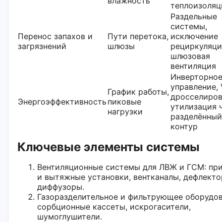
влажность
теплоизоляц
Раздельные
системы,
Перенос запахов и
Пути перетока,
исключение
загрязнений
шлюзы
рециркуляци
шлюзовая
вентиляция
Инверторно
управление, 
График работы,
дросселиров
Энергоэффективность
пиковые
утилизация 
нагрузки
разделённый
контур
Ключевые элементы системы
Вентиляционные системы для ЛВЖ и ГСМ: пр
и вытяжные установки, вентканалы, дефлекто
диффузоры.
Газоразделительное и фильтрующее оборудов
сорбционные кассеты, искрогасители,
шумоглушители.