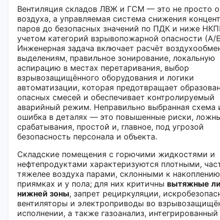
Вентиляция складов ЛВЖ и ГСМ — это не просто 
воздуха, а управляемая система снижения концен
паров до безопасных значений по ПДК и ниже НКП
учетом категорий взрывопожарной опасности (А/Б
Инженерная задача включает расчёт воздухообме
выделениям, правильное зонирование, локальную
аспирацию в местах перетаривания, выбор
взрывозащищённого оборудования и логики
автоматизации, которая предотвращает образова
опасных смесей и обеспечивает контролируемый
аварийный режим. Неправильно выбранная схема 
ошибка в деталях — это повышенные риски, ложн
срабатывания, простой и, главное, под угрозой
безопасность персонала и объекта.
Складские помещения с горючими жидкостями и
нефтепродуктами характеризуются плотными, час
тяжелее воздуха парами, склонными к накоплению
приямках и у пола; для них критичны
вытяжные ли
нижней зоны
, запрет рециркуляции, искробезопас
вентиляторы и электроприводы во взрывозащищё
исполнении, а также газоанализ, интегрированный