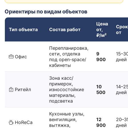
Ориентиры по видам объектов
Цена
Срок
Тип объекта
Состав работ
от,
от
₽/м²
Перепланировка,
сети, отделка
9
15–3
Офис
под open-space/
900
дней
кабинеты
Зона касс/
примерок,
10
14–2
Ритейл
износостойкие
500
дней
материалы,
подсветка
Кухонные узлы,
вентиляция,
12
20–3
HoReCa
вытяжка,
900
дней