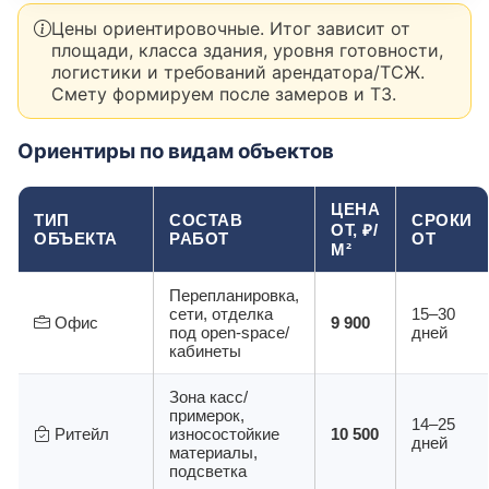
Цены ориентировочные. Итог зависит от
площади, класса здания, уровня готовности,
логистики и требований арендатора/ТСЖ.
Смету формируем после замеров и ТЗ.
Ориентиры по видам объектов
ЦЕНА
ТИП
СОСТАВ
СРОКИ
ОТ, ₽/
ОБЪЕКТА
РАБОТ
ОТ
М²
Перепланировка,
сети, отделка
15–30
Офис
9 900
под open-space/
дней
кабинеты
Зона касс/
примерок,
14–25
Ритейл
износостойкие
10 500
дней
материалы,
подсветка