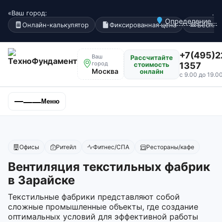
«Ваш город:
.
Определение...
Онлайн-калькулятор
Фиксированная цена
Беспла
+7(495)2
Ваш
Рассчитайте
город
стоимость
1357
Москва
онлайн
с 9.00 до 19.0
Меню
Офисы
Ритейл
Фитнес/СПА
Рестораны/кафе
Вентиляция текстильных фабрик
в Зарайске
Текстильные фабрики представляют собой
сложные промышленные объекты, где создание
оптимальных условий для эффективной работы