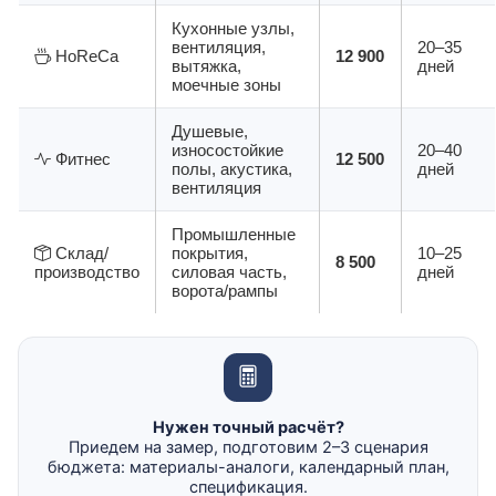
Кухонные узлы,
вентиляция,
20–35
HoReCa
12 900
вытяжка,
дней
моечные зоны
Душевые,
износостойкие
20–40
Фитнес
12 500
полы, акустика,
дней
вентиляция
Промышленные
Склад/
покрытия,
10–25
8 500
производство
силовая часть,
дней
ворота/рампы
Нужен точный расчёт?
Приедем на замер, подготовим 2–3 сценария
бюджета: материалы-аналоги, календарный план,
спецификация.