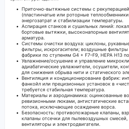
Приточно-вытяжные системы с рекуперацией
(пластинчатые или роторные теплообменники
энергозатрат и стабилизации температуры.
Аспирация станков и сушильных линий: лока
бортовые вытяжки, высоконапорные вентилят
арматура.
Системы очистки воздуха: циклоны, рукавны
фильтры, искрогасители; воздушные фильтры
фабрики по ступеням G4 + F7–F9, HEPA H13 п
Увлажнение/осушение и управление микрокли
адиабатические увлажнители, осушители, ко
для снижения обрыва нити и статического эл
Вентиляция и кондиционирование фабрик: ин
фанкойл или прецизионных установок в «чист
требуется стабильная температура.
Материалы и аэродинамика: оцинкованные в
ревизионными люками, антистатические вста
потока, исключающие осаждение ворса.
Безопасность: противопожарные клапаны, вз
клапаны отсечки для пылевоздушных смесей
вентиляторы и электродвигатели.