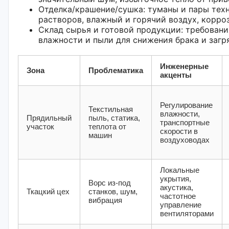
Отделка/крашение/сушка: туманы и пары тех
растворов, влажный и горячий воздух, корро
Склад сырья и готовой продукции: требовани
влажности и пыли для снижения брака и загр
Инженерные
Зона
Проблематика
акценты
Регулирование
Текстильная
влажности,
Прядильный
пыль, статика,
транспортные
участок
теплота от
скорости в
машин
воздуховодах
Локальные
укрытия,
Ворс из-под
акустика,
Ткацкий цех
станков, шум,
частотное
вибрация
управление
вентиляторами