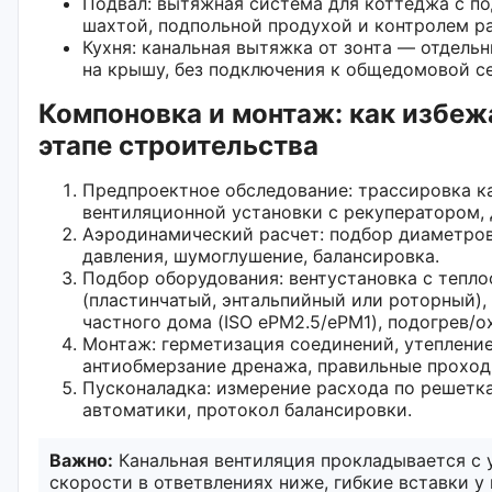
Подвал: вытяжная система для коттеджа с п
шахтой, подпольной продухой и контролем р
Кухня: канальная вытяжка от зонта — отдел
на крышу, без подключения к общедомовой се
Компоновка и монтаж: как избеж
этапе строительства
Предпроектное обследование: трассировка ка
вентиляционной установки с рекуператором,
Аэродинамический расчет: подбор диаметров
давления, шумоглушение, балансировка.
Подбор оборудования: вентустановка с тепл
(пластинчатый, энтальпийный или роторный)
частного дома (ISO ePM2.5/ePM1), подогрев/о
Монтаж: герметизация соединений, утепление
антиобмерзание дренажа, правильные проход
Пусконаладка: измерение расхода по решетк
автоматики, протокол балансировки.
Важно:
Канальная вентиляция прокладывается с 
скорости в ответвлениях ниже, гибкие вставки у 