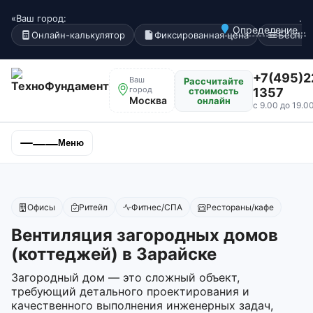
«Ваш город:
.
Определение...
Онлайн-калькулятор
Фиксированная цена
Беспла
+7(495)2
Ваш
Рассчитайте
город
стоимость
1357
Москва
онлайн
с 9.00 до 19.0
Меню
Офисы
Ритейл
Фитнес/СПА
Рестораны/кафе
Вентиляция загородных домов
(коттеджей) в Зарайске
Загородный дом — это сложный объект,
требующий детального проектирования и
качественного выполнения инженерных задач,