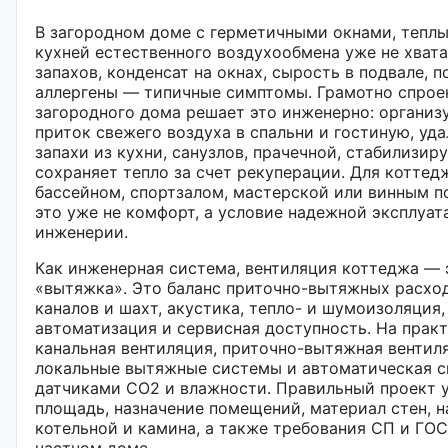
В загородном доме с герметичными окнами, тепл
кухней естественного воздухообмена уже не хвата
запахов, конденсат на окнах, сырость в подвале,
аллергены — типичные симптомы. Грамотно спрое
загородного дома решает это инженерно: органи
приток свежего воздуха в спальни и гостиную, уд
запахи из кухни, санузлов, прачечной, стабилизир
сохраняет тепло за счет рекуперации. Для коттед
бассейном, спортзалом, мастерской или винным 
это уже не комфорт, а условие надежной эксплуат
инженерии.
Как инженерная система, вентиляция коттеджа — 
«вытяжка». Это баланс приточно-вытяжных расхо
каналов и шахт, акустика, тепло- и шумоизоляция,
автоматизация и сервисная доступность. На прак
канальная вентиляция, приточно-вытяжная вентил
локальные вытяжные системы и автоматическая с
датчиками CO2 и влажности. Правильный проект 
площадь, назначение помещений, материал стен, н
котельной и камина, а также требования СП и ГОС
частном доме.