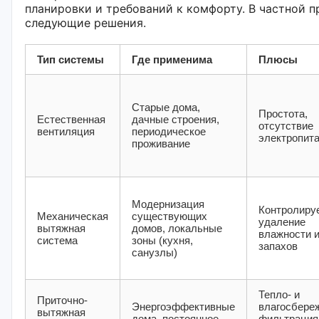
планировки и требований к комфорту. В частной 
следующие решения.
Тип системы
Где применима
Плюсы
Старые дома,
Простота,
Естественная
дачные строения,
отсутствие
вентиляция
периодическое
электропит
проживание
Модернизация
Контролиру
Механическая
существующих
удаление
вытяжная
домов, локальные
влажности 
система
зоны (кухня,
запахов
санузлы)
Тепло- и
Приточно-
Энергоэффективные
влагосбере
вытяжная
дома, постоянное
фильтрация