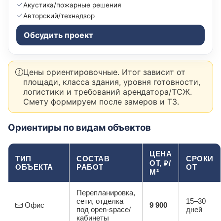
Акустика/пожарные решения
Авторский/технадзор
Обсудить проект
Цены ориентировочные. Итог зависит от
площади, класса здания, уровня готовности,
логистики и требований арендатора/ТСЖ.
Смету формируем после замеров и ТЗ.
Ориентиры по видам объектов
ЦЕНА
ТИП
СОСТАВ
СРОКИ
ОТ, ₽/
ОБЪЕКТА
РАБОТ
ОТ
М²
Перепланировка,
сети, отделка
15–30
Офис
9 900
под open-space/
дней
кабинеты